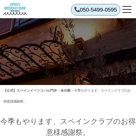
050-5499-0595
【公式】スペインイベリコバル門仲
>
未分類
>
今季もやります、スペインクラブのお
得意様感謝祭。
今季もやります、スペインクラブのお得
意様感謝祭。