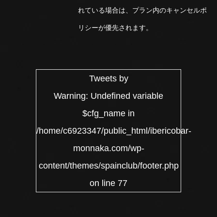
れている場合は、プラン内のキャンセルポ
リシーが優先されます。
Tweets by
Warning
: Undefined variable
$cfg_name in
/home/c6923347/public_html/ibericobar-
monnaka.com/wp-
content/themes/spainclub/footer.php
on line
77