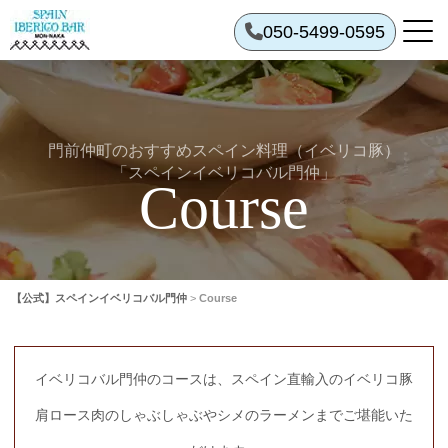
050-5499-0595
門前仲町のおすすめスペイン料理（イベリコ豚）
「スペインイベリコバル門仲」
Course
【公式】スペインイベリコバル門仲
>
Course
イベリコバル門仲のコースは、スペイン直輸入のイベリコ豚
肩ロース肉のしゃぶしゃぶやシメのラーメンまでご堪能いた