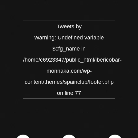
Tweets by
Warning
: Undefined variable
$cfg_name in
/home/c6923347/public_html/ibericobar-
monnaka.com/wp-
content/themes/spainclub/footer.php
on line
77