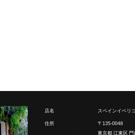
店名
スペインイベリコ
住所
〒135-0048
東京都 江東区
門