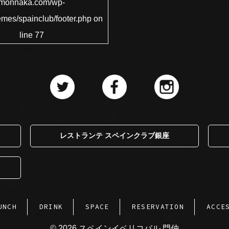
monnaka.com/wp-
emes/spainclub/footer.php
on
line
77
レストランテ スペインクラブ銀座
UNCH
DRINK
SPACE
RESERVATION
ACCE
© 2026 スペインイベリコバル 門仲