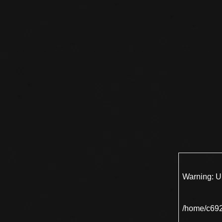
Warning
: 
/home/c692