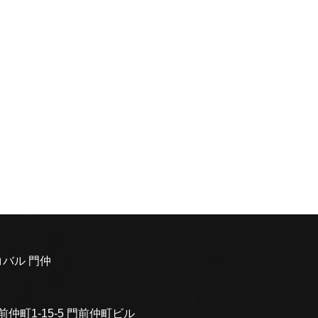
バル 門仲
前仲町1-15-5 門前仲町ビル