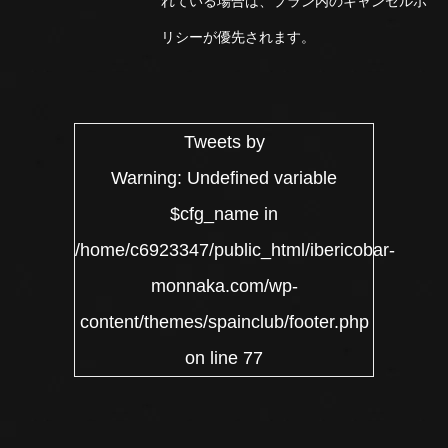
れている場合は、プラン内のキャンセルポ
リシーが優先されます。
Tweets by
Warning
: Undefined variable
$cfg_name in
/home/c6923347/public_html/ibericobar-
monnaka.com/wp-
content/themes/spainclub/footer.php
on line
77