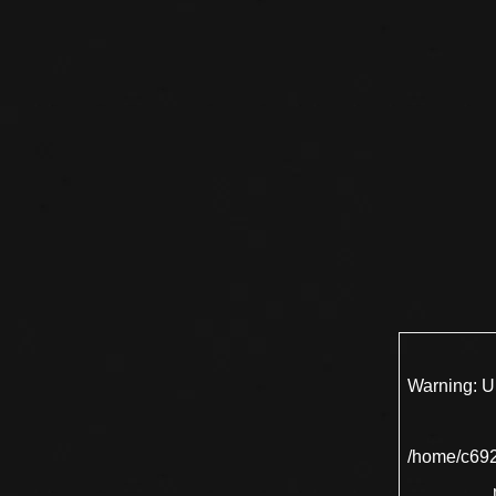
Warning
: 
/home/c692