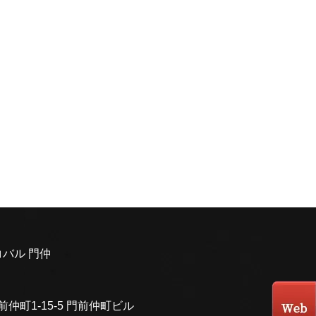
バル 門仲
前仲町1-15-5 門前仲町ビル