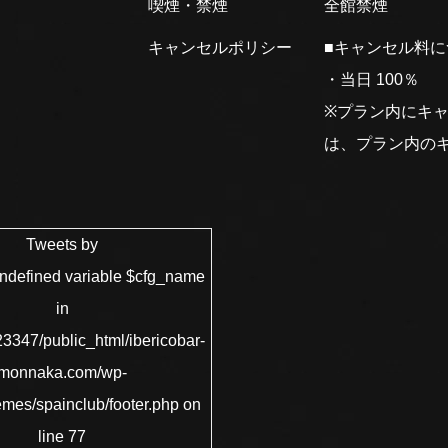
喫煙・禁煙
全館禁煙
キャンセルポリシー
■キャンセル料
・当日 100％
※プラン内にキ
は、プラン内の
Tweets by
Undefined variable $cfg_name
in
3347/public_html/ibericobar-
monnaka.com/wp-
emes/spainclub/footer.php
on
line
77