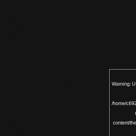
Warning
: 
/home/c692
content/th