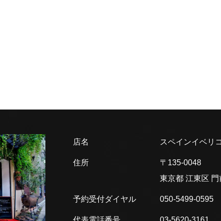
店名
スペインイベリコ
住所
〒135-0048
東京都 江東区
門
予約受付ダイヤル
050-5499-0595
代表電話番号
03-5620-3161