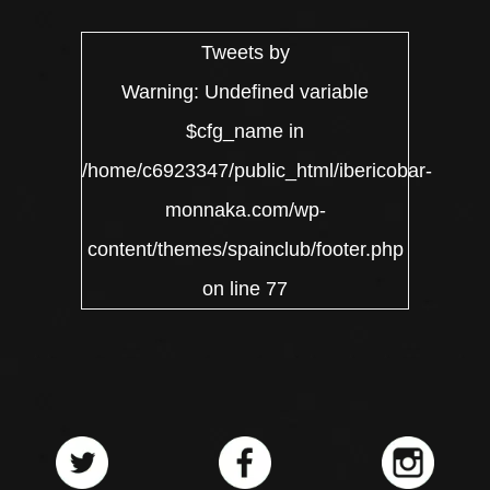
Tweets by
Warning
: Undefined variable
$cfg_name in
/home/c6923347/public_html/ibericobar-
monnaka.com/wp-
content/themes/spainclub/footer.php
on line
77