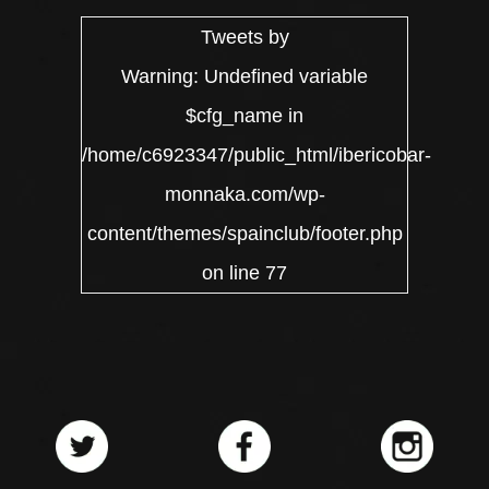
Tweets by
Warning
: Undefined variable
$cfg_name in
/home/c6923347/public_html/ibericobar-
monnaka.com/wp-
content/themes/spainclub/footer.php
on line
77