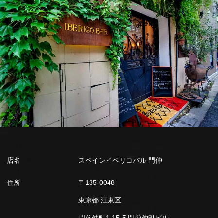
店名
スペインイベリコバル 門仲
住所
〒135-0048
東京都 江東区
門前仲町1-15-5 門前仲町ビル