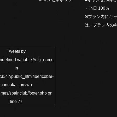
・当日 100％
※プラン内にキ
は、プラン内の
Tweets by
Undefined variable $cfg_name
in
3347/public_html/ibericobar-
monnaka.com/wp-
emes/spainclub/footer.php
on
line
77