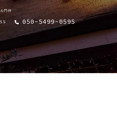
バル門仲
050-5499-0595
SS