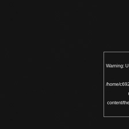
Warning
: 
/home/c692
content/th