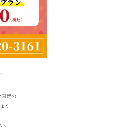
。
ク限定の
ょう。
い。