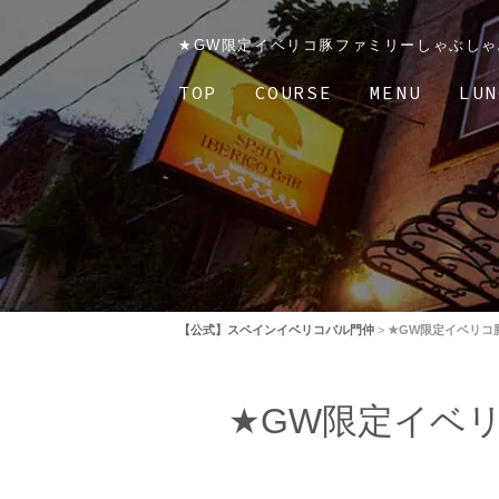
★GW限定イベリコ豚ファミリーしゃぶしゃ
TOP
COURSE
MENU
LUN
【公式】スペインイベリコバル門仲
>
★GW限定イベリコ
★GW限定イベ