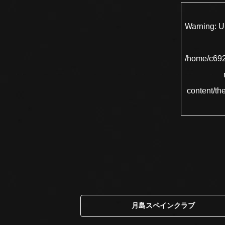
Warning
: 
/home/c692
content/th
月島スペインクラブ