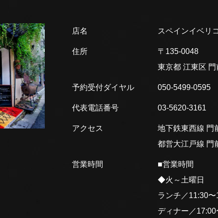
店名
スペインイベリコ
住所
〒135-0048
東京都 江東区
門
予約受付ダイヤル
050-5499-0595
代表電話番号
03-5620-3161
アクセス
地下鉄東西線 門前
都営大江戸線 門前
営業時間
■営業時間
◆火～土曜日
ランチ／11:30〜15
ディナー／17:00〜2