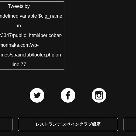
Tweets by
Undefined variable $cfg_name
in
3347/public_html/ibericobar-
monnaka.com/wp-
emes/spainclub/footer.php
on
line
77
レストランテ スペインクラブ銀座