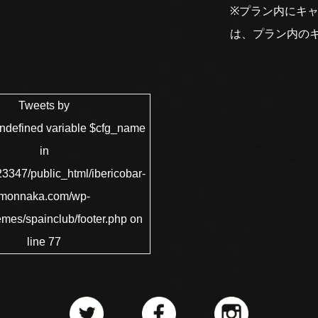
※プラン内にキ
は、プラン内の
Tweets by
Undefined variable $cfg_name
in
3347/public_html/ibericobar-
monnaka.com/wp-
emes/spainclub/footer.php
on
line
77