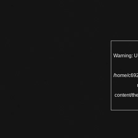
Warning
: 
/home/c692
content/th