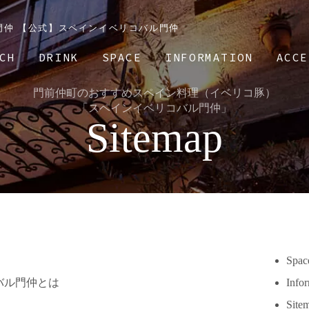
バル門仲 【公式】スペインイベリコバル門仲
CH
DRINK
SPACE
INFORMATION
ACCE
門前仲町のおすすめスペイン料理（イベリコ豚）
「スペインイベリコバル門仲」
Sitemap
Spac
バル門仲とは
Info
Site